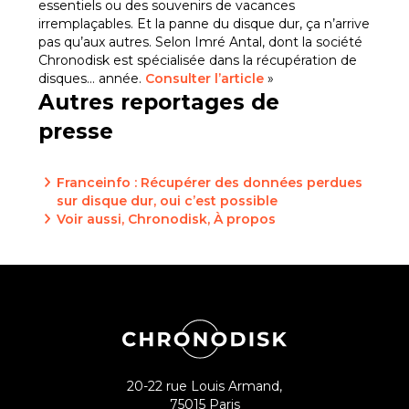
essentiels ou des souvenirs de vacances
irremplaçables. Et la panne du disque dur, ça n’arrive
pas qu’aux autres. Selon Imré Antal, dont la société
Chronodisk est spécialisée dans la récupération de
disques… année.
Consulter l’article
»
Autres reportages de
presse
Franceinfo : Récupérer des données perdues
sur disque dur, oui c’est possible
Voir aussi, Chronodisk, À propos
20-22 rue Louis Armand,
75015 Paris