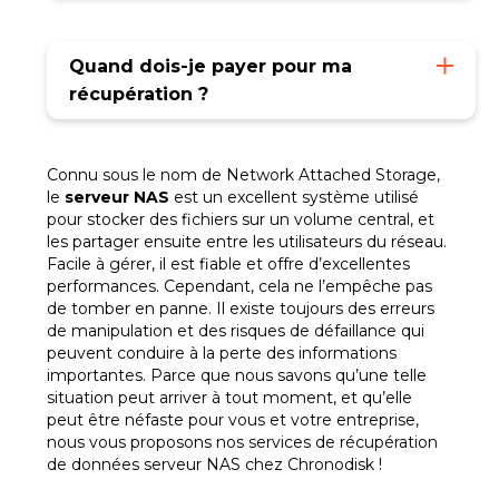
Si un appareil s’avère irrécupérable, il est
possible de le faire détruire de façon
Quand dois-je payer pour ma
sécurisée ou de vous le retourner. Les frais
récupération ?
de retour sont à la charge du client.
Le paiement du devis de récupération
n’est pas dû tant que la récupération n’a
Connu sous le nom de Network Attached Storage,
pas été effectuée avec succès et que vous
le
serveur NAS
est un excellent système utilisé
n’avez pas validé la liste des dossiers que
pour stocker des fichiers sur un volume central, et
nous vous fournissons. Les frais de retour
les partager ensuite entre les utilisateurs du réseau.
sont à la charge du client.
Facile à gérer, il est fiable et offre d’excellentes
performances. Cependant, cela ne l’empêche pas
de tomber en panne. Il existe toujours des erreurs
de manipulation et des risques de défaillance qui
peuvent conduire à la perte des informations
importantes. Parce que nous savons qu’une telle
situation peut arriver à tout moment, et qu’elle
peut être néfaste pour vous et votre entreprise,
nous vous proposons nos services de récupération
de données serveur NAS chez Chronodisk !