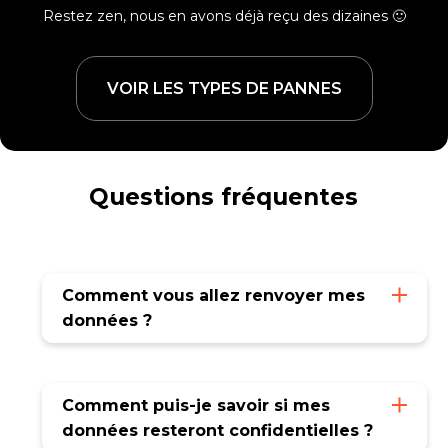
Restez zen, nous en avons déjà reçu des dizaines 🙂
VOIR LES TYPES DE PANNES
Questions fréquentes
Comment vous allez renvoyer mes
données ?
En fonction de la capacité des données
récupérées, nous les enverrons soit sur un
Comment puis-je savoir si mes
nouveau disque externe, soit par
données resteront confidentielles ?
téléchargement.