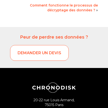
Comment fonctionne le processus de
décryptage des données ?
»
Peur de perdre ses données ?
DEMANDER UN DEVIS
20-22 rue Louis Armand,
75015 Paris