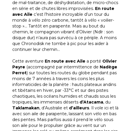
de mal-traitance, de déshydratation, de micro-chocs
en série et de chutes libres improvisées.
En route
avec Aile
c’est l’histoire incroyable d’un tour du
monde à vélo zéro carbone, tantôt à vélo « voilier-
stop »… Tantôt en parapente. Mais au bout du
chemin, le compagnon vibrant d’Olivier (Ndlr : son
disque dur) n’aura pas survécu à ce périple. A moins
que Chronodisk ne tombe à pic pour les aider à
continuer leur chemin…
Cette aventure
En route avec Aile
a porté
Olivier
Peyre
(accompagné par intermittence de
Nadège
Perrot
) sur toutes les routes du globe pendant pas
moins de 7 années à travers les coins les plus
informaticides de la planète : hauts plateaux andins
et tibétains en hiver, par -33°C et sur des pistes
chaotiques, les océans humides et chauds sous les
tropiques, les immenses déserts
d’Atacama
, du
Taklamakan
, d’Australie et
d’ailleurs
. Il vole ici et là
avec son aile de parapente, laissant son vélo en bas
des pentes. Mais parfois aussi il prend le vélo sous
son aile pour le propulser grâce au vent sur un