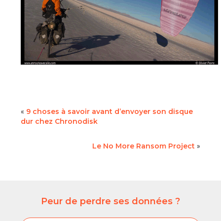
«
9 choses à savoir avant d’envoyer son disque
dur chez Chronodisk
Le No More Ransom Project
»
Peur de perdre ses données ?