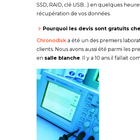
SSD, RAID, clé USB…) en quelques heures. P
récupération de vos données.
Pourquoi les devis sont gratuits ch
Chronodisk
a été un des premiers labor
clients. Nous avons aussi été parmi les p
en
salle blanche
. Il y a 10 ans il falla