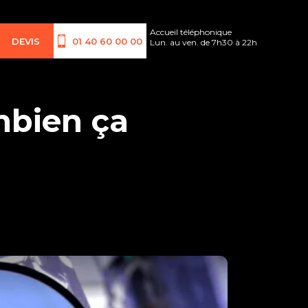
Accueil téléphonique
DEVIS
01 40 60 00 00
Lun. au ven. de 7h30 à 22h
mbien ça